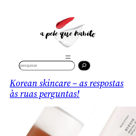
P
e
s
Korean skincare – as respostas
q
u
às ruas perguntas!
i
s
a
r